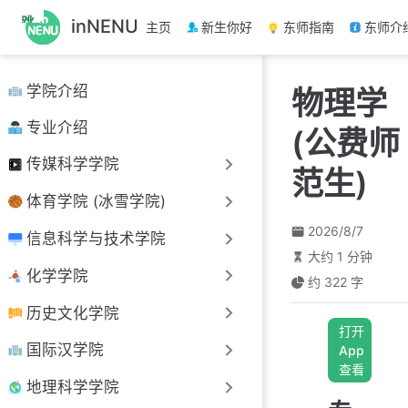
跳
inNENU
主页
新生你好
东师指南
东师介
至
主
要
学院介绍
物理学
內
容
专业介绍
(公费师
传媒科学学院
范生)
体育学院 (冰雪学院)
2026/8/7
信息科学与技术学院
大约 1 分钟
化学学院
约 322 字
历史文化学院
打开
国际汉学院
App
查看
地理科学学院