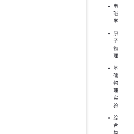
电
磁
学
原
子
物
理
基
础
物
理
实
验
综
合
物