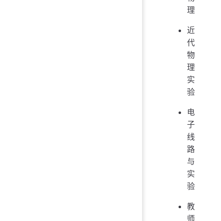
理
近
代
物
理
实
验
电
子
线
路
与
实
验
教
师