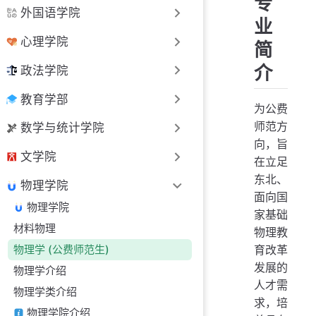
专
外国语学院
业
心理学院
简
介
政法学院
教育学部
为公费
师范方
数学与统计学院
向，旨
文学院
在立足
东北、
物理学院
面向国
物理学院
家基础
材料物理
物理教
育改革
物理学 (公费师范生)
发展的
物理学介绍
人才需
物理学类介绍
求，培
物理学院介绍