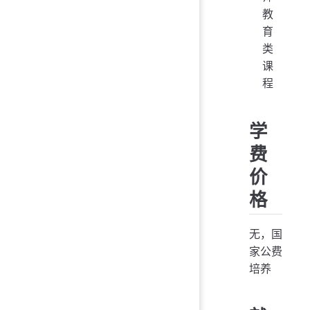
教
育
类
课
程
学
费
价
格
无，国
家公费
培养