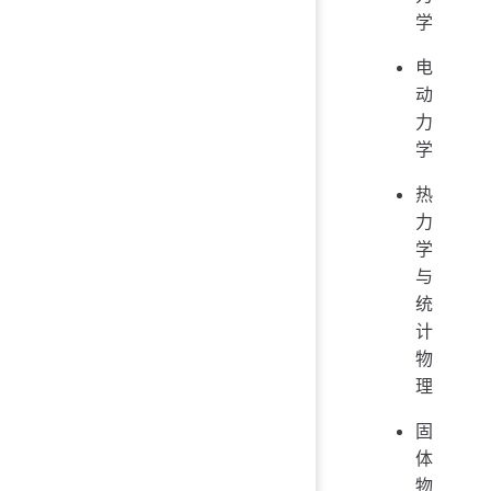
学
电
动
力
学
热
力
学
与
统
计
物
理
固
体
物