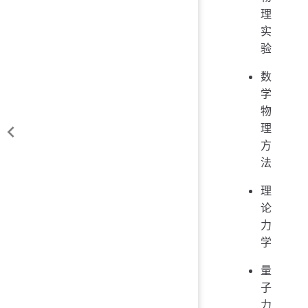
理
实
验
数
学
物
理
方
法
理
论
力
学
量
子
力