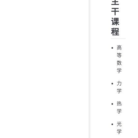
主
干
课
程
高
等
数
学
力
学
热
学
光
学