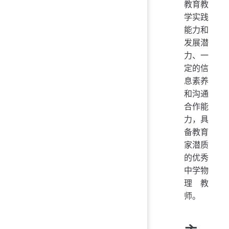
教育教
学实践
能力和
发展潜
力、一
定的信
息素养
和沟通
合作能
力，具
备教育
家潜质
的优秀
中学物
理教
师。