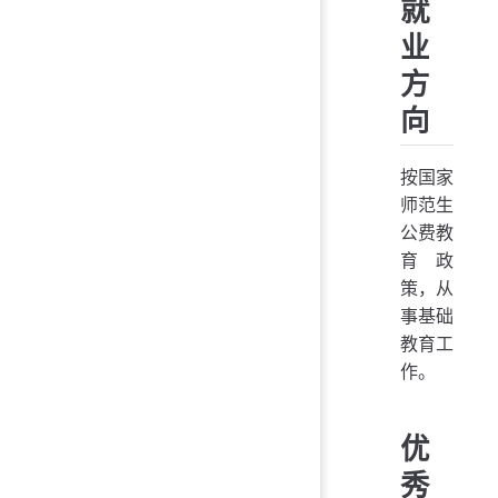
就
业
方
向
按国家
师范生
公费教
育政
策，从
事基础
教育工
作。
优
秀