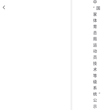
中
“国
家
体
育
总
局
运
动
员
技
术
等
级
系
统”
公
示