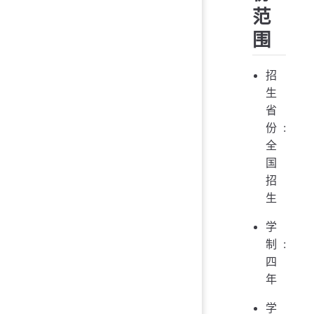
范
围
招
生
省
份:
全
国
招
生
学
制:
四
年
学