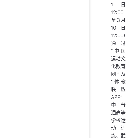
1日
12:00
至3月
10日
12:00)
通过
“中国
运动文
化教育
网”及
“体教
联盟
APP”
中“普
通高等
学校运
动训
练、武