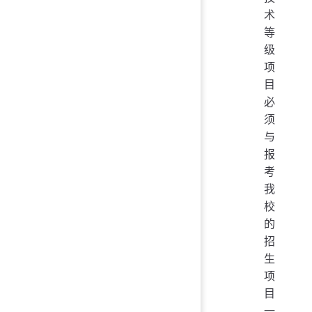
术
等
级
项
目
必
须
与
报
考
我
校
的
招
生
项
目
一