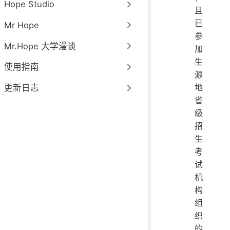
Hope Studio
且
已
Mr Hope
参
Mr.Hope 大学漫谈
加
生
使用指南
源
地
更新日志
省
级
招
生
考
试
机
构
组
织
的