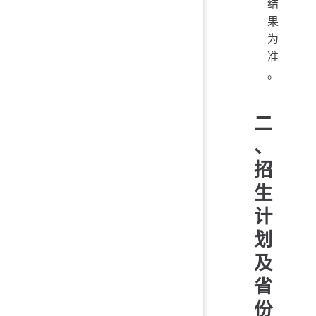
结
果
为
准
。
二
、
招
生
计
划
及
省
份