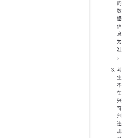
的
数
据
信
息
为
准
。
考
生
不
在
兴
奋
剂
违
规