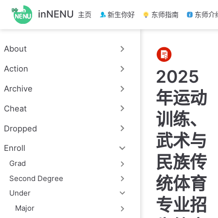
跳
inNENU
主页
新生你好
东师指南
东师介
至
主
要
About
內
容
Action
2025
Archive
年运动
Cheat
训练、
Dropped
武术与
Enroll
民族传
Grad
统体育
Second Degree
Under
专业招
Major