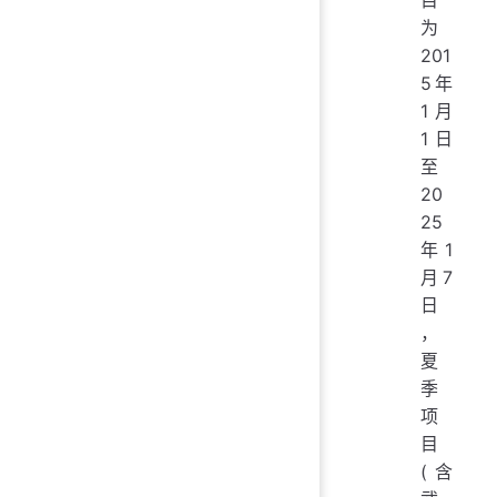
为
201
5年
1月
1日
至
20
25
年1
月7
日
，
夏
季
项
目
(含