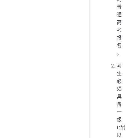
普
通
高
考
报
名
。
考
生
必
须
具
备
一
级
(含)
以