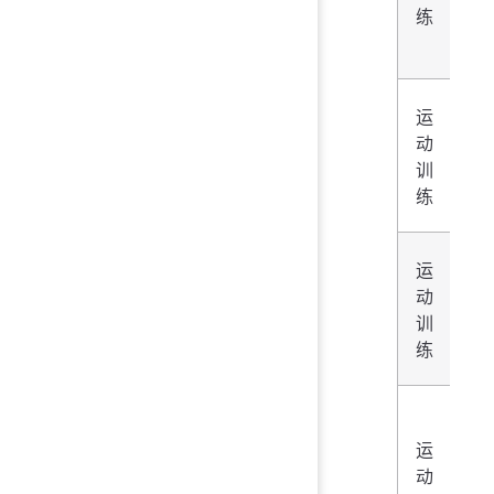
练
冰
运
短
动
道
训
速
练
滑
运
越
动
野
训
滑
练
雪
运
单
动
板