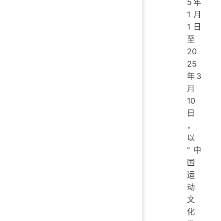
5年
1月
1日
至
20
25
年3
月
10
日
，
以
“中
国
运
动
文
化