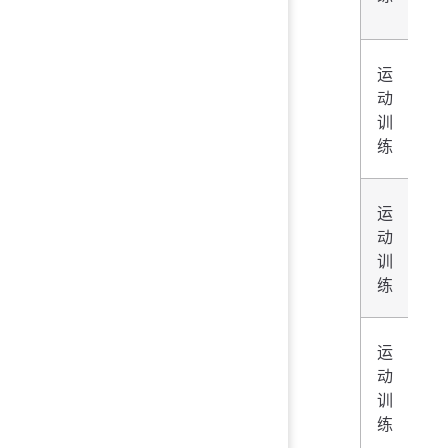
员)
运
乒
动
乓
训
球
练
运
羽
动
毛
训
球
练
运
羽
动
毛
训
球
练