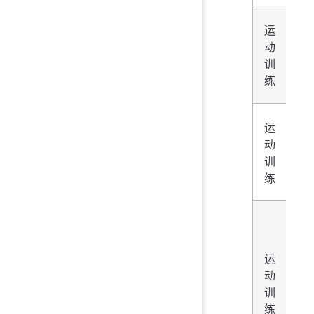
运
动
网
训
球
练
运
动
网
训
球
练
武
术
与
运
民
动
族
训
传
练