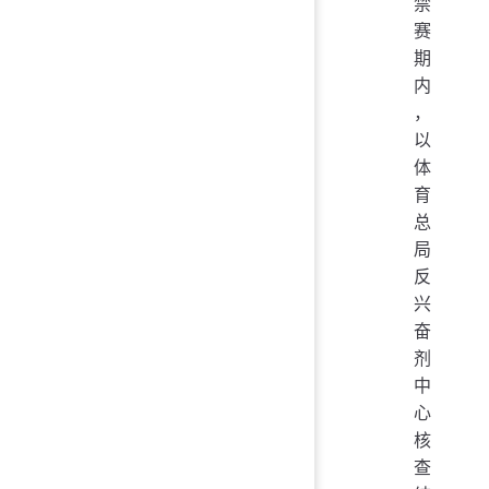
禁
赛
期
内
，
以
体
育
总
局
反
兴
奋
剂
中
心
核
查