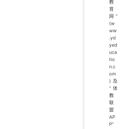
教
育
网”
(w
ww
.yd
yed
uca
tio
n.c
om
)及
“体
教
联
盟
AP
P”