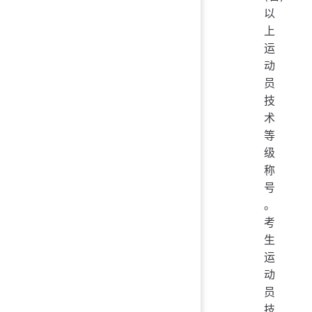
以
上
运
动
员
技
术
等
级
称
号
。
考
生
运
动
员
技