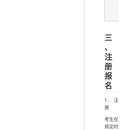
统
体
育
三
、
注
册
报
名
1．注
册
考生在
规定时