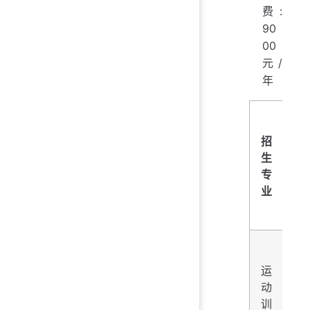
费:
90
00
元/
年
招
招
生
生
专
项
业
目
运
速
动
度
训
滑