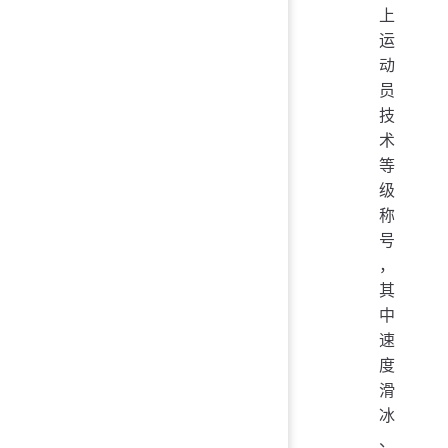
上
运
动
员
技
术
等
级
称
号
，
其
中
速
度
滑
冰
、