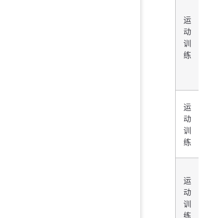
运
田
动
径
训
(径
练
赛)
运
动
篮
训
球
练
足
运
球
动
(非
训
守
练
门