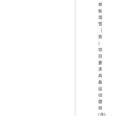
单
板
滑
雪
（
男
）
项
目
要
求
具
备
运
动
健
将
(含)