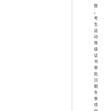
致
。
考
生
运
动
等
级
证
书
审
批
日
期
冬
季
项
目