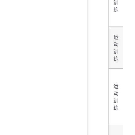
训
滑
练
雪
运
单
动
板
训
滑
练
雪
运
田
动
径
训
(田
练
赛)