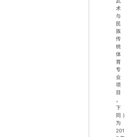
武
术
与
民
族
传
统
体
育
专
业
项
目
，
下
同)
为
201