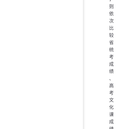
则
依
次
比
较
省
统
考
成
绩
、
高
考
文
化
课
成
绩