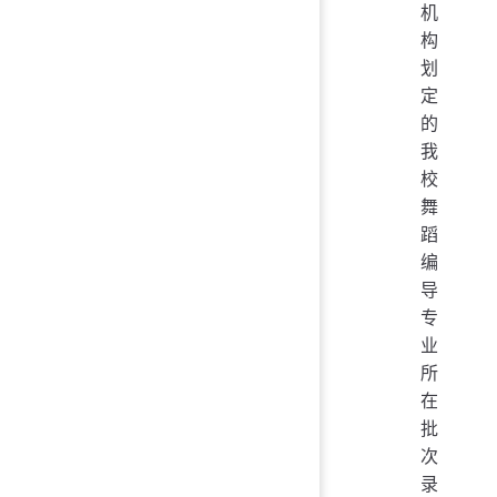
机
构
划
定
的
我
校
舞
蹈
编
导
专
业
所
在
批
次
录