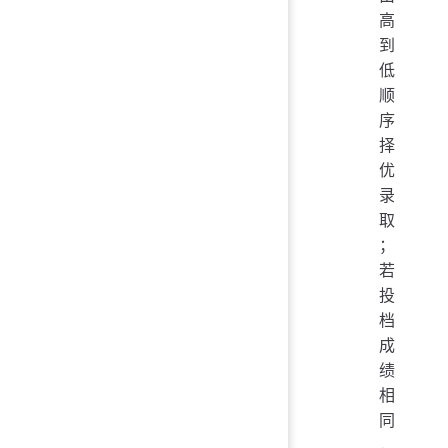
高
到
低
顺
序
择
优
录
取
；
若
投
档
成
绩
相
同
，