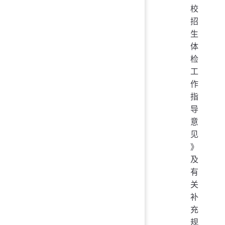
校
招
生
体
检
工
作
指
导
意
见
》
及
有
关
补
充
规