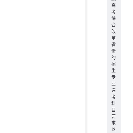
高
考
综
合
改
革
省
份
的
招
生
专
业
选
考
科
目
要
求
以