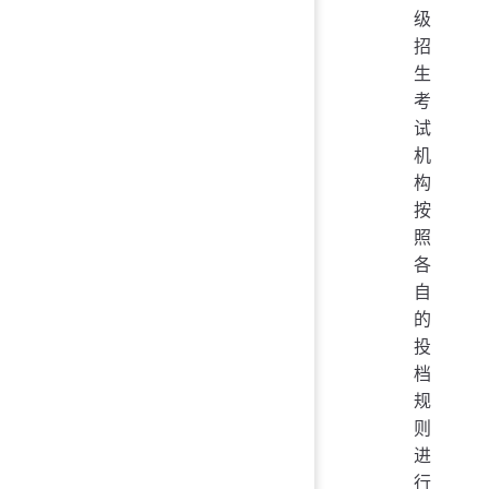
级
招
生
考
试
机
构
按
照
各
自
的
投
档
规
则
进
行