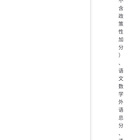
不
含
政
策
性
加
分
）
、
语
文
数
学
外
语
总
分
、