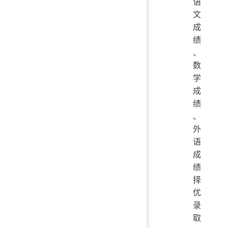
语
文
成
绩
、
数
学
成
绩
、
外
语
成
绩
择
优
录
取