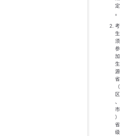
定
。
考
生
须
参
加
生
源
省
（
区
、
市
）
省
级