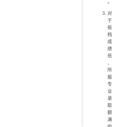
。
对
于
投
档
成
绩
低
、
所
报
专
业
录
取
额
满
的