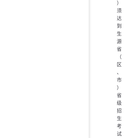
）
须
达
到
生
源
省
（
区
、
市
）
省
级
招
生
考
试