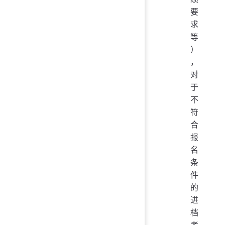
要
求
等
）
，
对
于
不
符
合
报
名
条
件
的
进
档
考