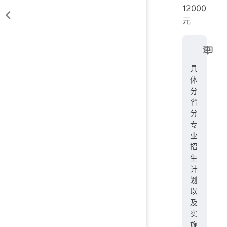
12000
元
注
具
体
分
省
分
专
业
招
生
计
划
以
及
实
施