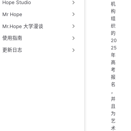
Hope Studio
机
构
Mr Hope
组
织
Mr.Hope 大学漫谈
的
使用指南
20
25
更新日志
年
高
考
报
名
，
并
且
为
艺
术