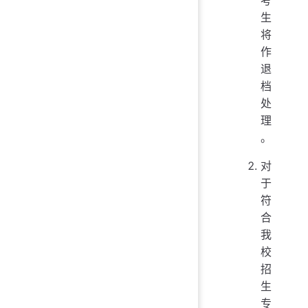
生
将
作
退
档
处
理
。
对
于
符
合
我
校
招
生
专