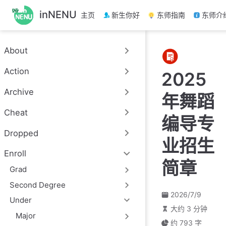
跳
inNENU
主页
新生你好
东师指南
东师介
至
主
要
About
內
容
Action
2025
Archive
年舞蹈
Cheat
编导专
Dropped
业招生
Enroll
简章
Grad
Second Degree
2026/7/9
Under
大约 3 分钟
Major
约 793 字