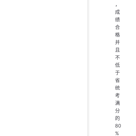
，
成
绩
合
格
并
且
不
低
于
省
统
考
满
分
的
80
%