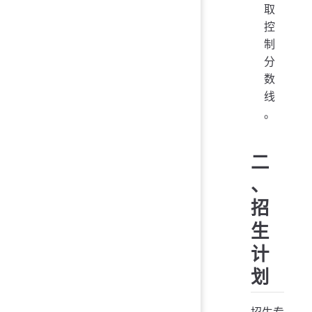
取
控
制
分
数
线
。
二
、
招
生
计
划
招生专