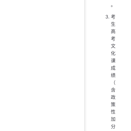
。
考
生
高
考
文
化
课
成
绩
（
含
政
策
性
加
分