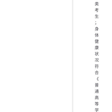
类
考
生
；
身
体
健
康
状
况
符
合
《
普
通
高
等
学