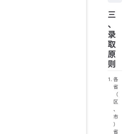
三
、
录
取
原
则
各
省
（
区
、
市
）
省