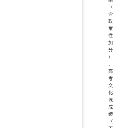
（
含
政
策
性
加
分
）
、
高
考
文
化
课
成
绩
（