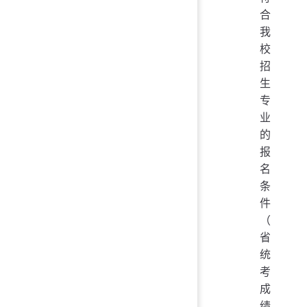
合
我
校
招
生
专
业
的
报
名
条
件
（
省
统
考
成
绩