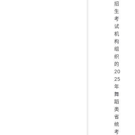
招
生
考
试
机
构
组
织
的
20
25
年
舞
蹈
类
省
统
考