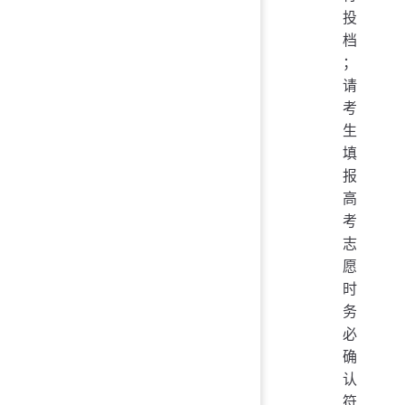
投
档
；
请
考
生
填
报
高
考
志
愿
时
务
必
确
认
符