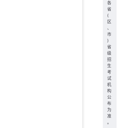
各
省
(
区
、
市
)
省
级
招
生
考
试
机
构
公
布
为
准
。