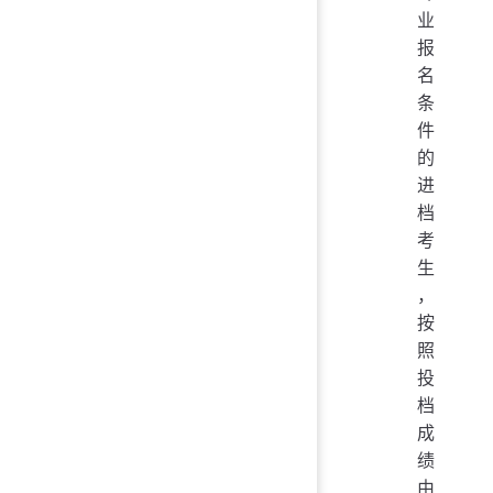
业
报
名
条
件
的
进
档
考
生
，
按
照
投
档
成
绩
由