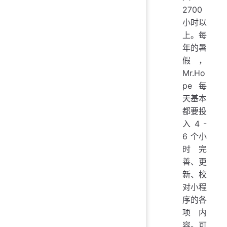
2700
小时以
上。每
年的暑
假，
Mr.Ho
pe 每
天基本
都要投
入 4 -
6 个小
时完
善、更
新、校
对小程
序的各
项内
容。可