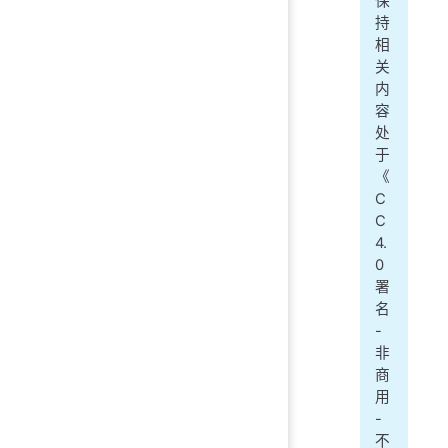
保
持
相
关
内
容
处
于
《
C
C
4.
0
署
名
-
非
商
用
-
不