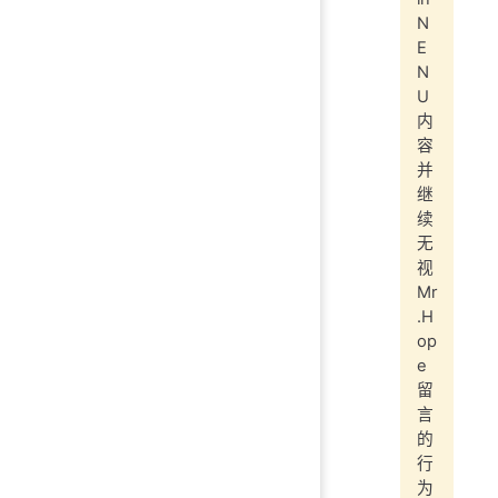
N
E
N
U
内
容
并
继
续
无
视
Mr
.H
op
e
留
言
的
行
为