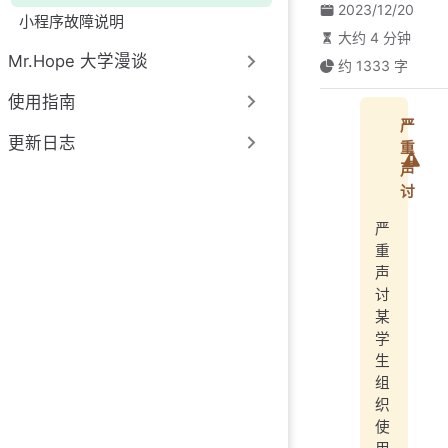
2023/12/20
小程序故障说明
大约 4 分钟
Mr.Hope 大学漫谈
约 1333 字
使用指南
严
更新日志
重
声
讨
严
重
声
讨
某
学
生
组
织
使