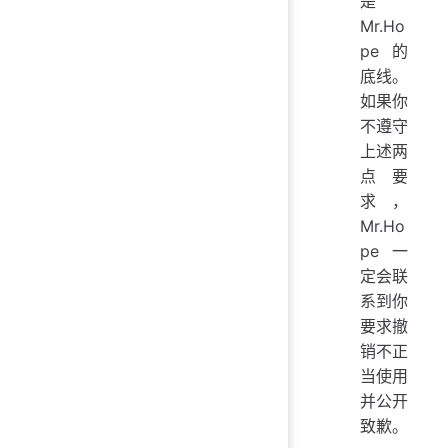
是
Mr.Ho
pe 的
底线。
如果你
不遵守
上述两
点要
求，
Mr.Ho
pe 一
定会联
系到你
要求撤
销不正
当使用
并公开
致歉。