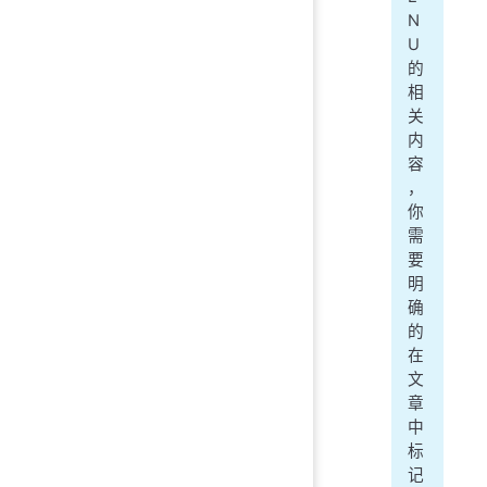
N
U
的
相
关
内
容
，
你
需
要
明
确
的
在
文
章
中
标
记