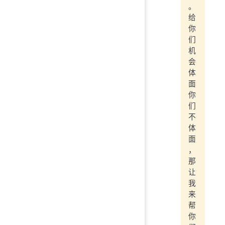
。
给
你
们
机
会
体
面
你
们
不
体
面
，
那
让
我
来
帮
你