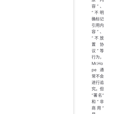
容”、
“不明
确标记
引用内
容”、
“不放
置协
议”等
行为，
Mr.Ho
pe 通
常不会
进行追
究。但
“署名”
和“非
商用”