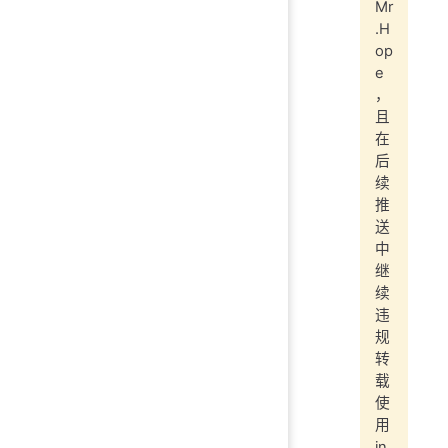
Mr
.H
op
e
，
且
在
后
续
推
送
中
继
续
违
规
转
载
使
用
in