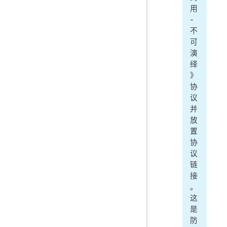
用
-
不
可
演
绎
》
协
议
并
放
置
协
议
链
接
。
这
是
防