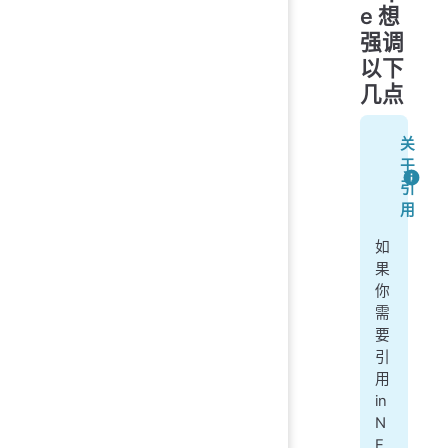
e 想
强调
以下
几点
关
于
引
用
如
果
你
需
要
引
用
in
N
E