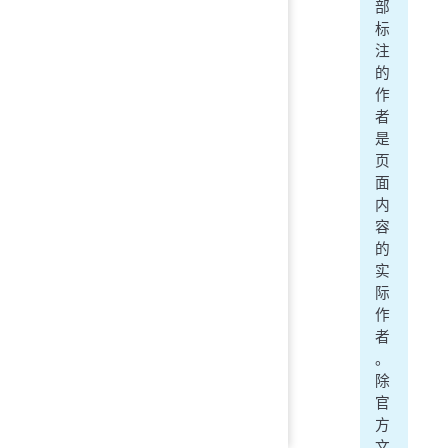
部
标
注
的
作
者
是
页
面
内
容
的
实
际
作
者
。
除
官
方
文