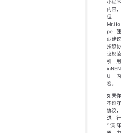
小程序
内容，
但
Mr.Ho
pe 强
烈建议
按照协
议规范
引用
inNEN
U 内
容。
如果你
不遵守
协议，
进行
“演绎
原内