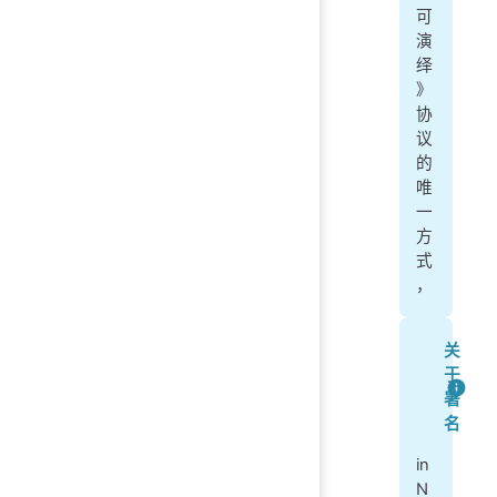
可
演
绎
》
协
议
的
唯
一
方
式
，
关
于
署
名
in
N