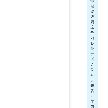
你
需
要
说
明
这
些
内
容
处
于
《
C
C
4.
0
署
名
-
非
商