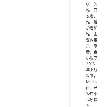
U 的
唯一开
发者、
唯一维
护者和
唯一主
要内容
贡献
者，自
小程序
2018
年上线
以来，
Mr.Ho
pe 已
经在小
程序投
入