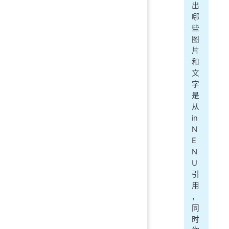
出
哪
些
图
片
和
文
字
是
从
in
N
E
N
U
引
用
，
同
时