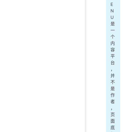
E
N
U
是
一
个
内
容
平
台
，
并
不
是
作
者
，
页
面
底