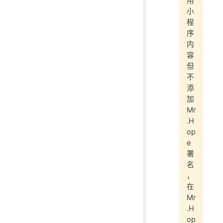
用
小
程
序
内
容
但
不
添
加
Mr
.H
op
e
署
名
，
在
Mr
.H
op