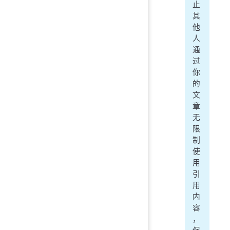
止
其
他
人
通
过
你
的
文
章
无
限
制
使
用
引
用
内
容
，