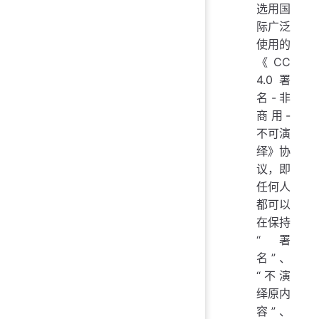
选用国
际广泛
使用的
《CC
4.0 署
名-非
商用-
不可演
绎》协
议，即
任何人
都可以
在保持
“署
名”、
“不演
绎原内
容”、