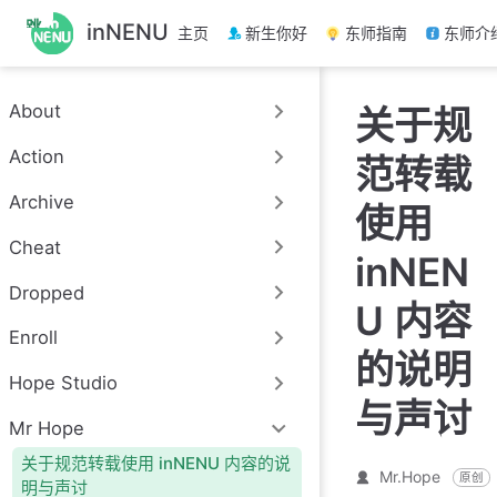
跳
inNENU
主页
新生你好
东师指南
东师介
至
主
要
About
关于规
內
容
Action
范转载
Archive
使用
Cheat
inNEN
Dropped
U 内容
Enroll
的说明
Hope Studio
与声讨
Mr Hope
关于规范转载使用 inNENU 内容的说
Mr.Hope
原创
明与声讨