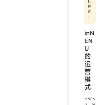
们
体
面
。
inN
EN
U
的
运
营
模
式
inNEN
U 是