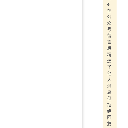
e
在
公
众
号
留
言
后
精
选
了
他
人
消
息
但
拒
绝
回
复