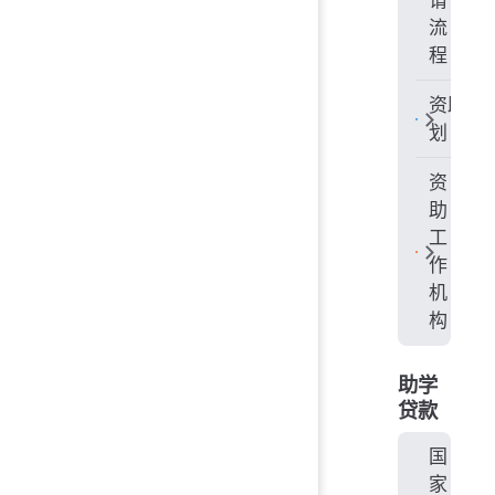
请
流
程
资助计
划
资
助
工
作
机
构
助学
贷款
国
家