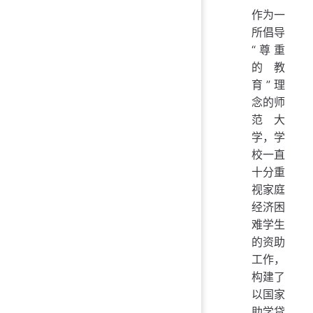
作为一
所倡导
“尊重
的教
育”理
念的师
范大
学，学
校一直
十分重
视家庭
经济困
难学生
的资助
工作，
构建了
以国家
助学贷