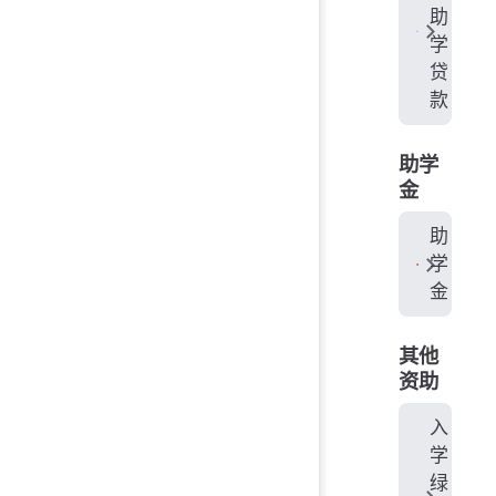
助
学
贷
款
助学
金
助
学
金
其他
资助
入
学
绿