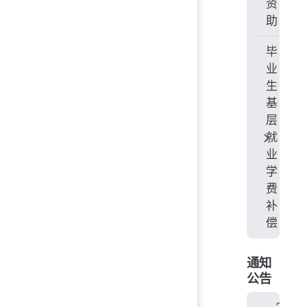
资
助
毕
业
生
基
层
就
业
学
费
补
偿
通知
公告