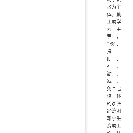
款为主
体，勤
工助学
为主
导，
“奖、
贷、
助、
补、
勤、
减、
免”七
位一体
的家庭
经济困
难学生
资助工