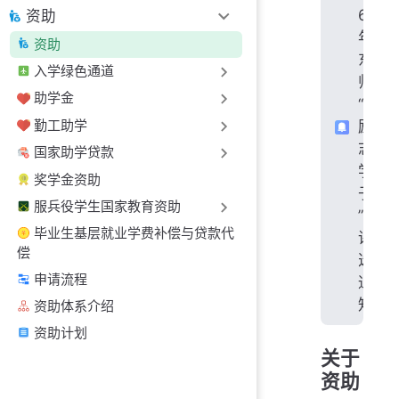
6
资助
年
资助
东
入学绿色通道
师
助学金
“
勤工助学
励
志
国家助学贷款
学
奖学金资助
子
服兵役学生国家教育资助
”
毕业生基层就业学费补偿与贷款代
评
偿
选
申请流程
通
知
资助体系介绍
资助计划
关于
资助