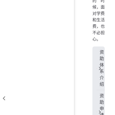
的时
候，面
对学费
和生活
费，也
不必担
心。
资
助
体
系
介
绍
资
助
申