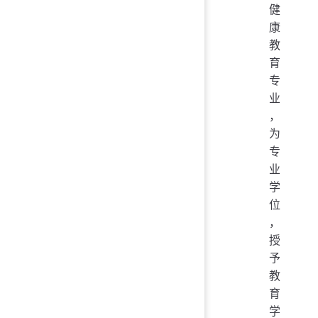
健
康
教
育
专
业
，
为
专
业
学
位
，
授
予
教
育
学