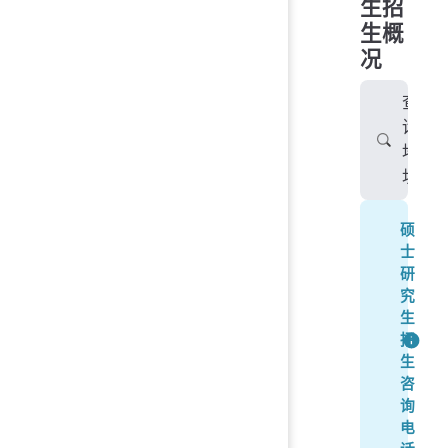
生招
生概
况
查
询
地
址
硕
士
研
究
生
招
生
咨
询
电