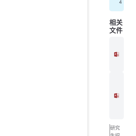
4
相关
文件
基础
心理
学培
养方
案.pd
发展
与教
育心
理学
培养
方
案.pd
研究
生招