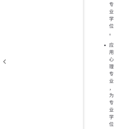
专
业
学
位
。
应
用
心
理
专
业
，
为
专
业
学
位