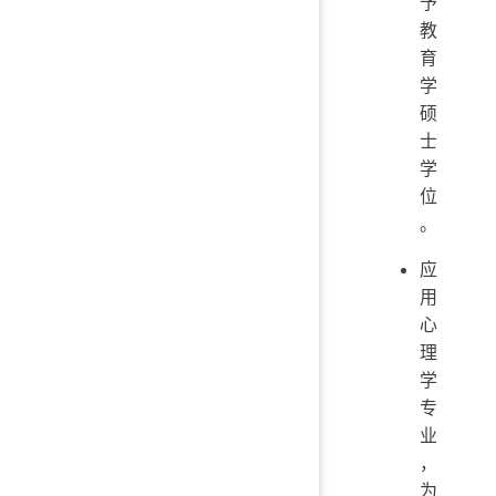
予
教
育
学
硕
士
学
位
。
应
用
心
理
学
专
业
，
为