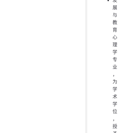
发
展
与
教
育
心
理
学
专
业
，
为
学
术
学
位
，
授