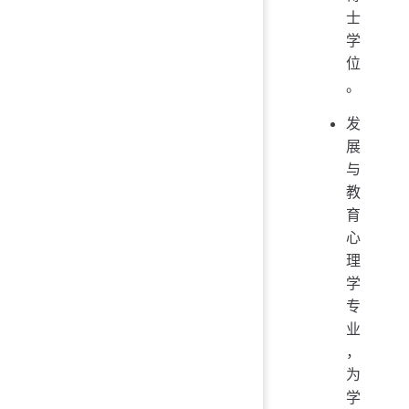
士
学
位
。
发
展
与
教
育
心
理
学
专
业
，
为
学