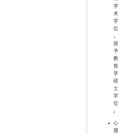
学
术
学
位
，
授
予
教
育
学
硕
士
学
位
。
心
理