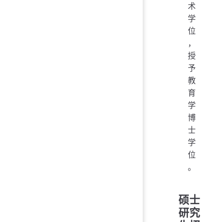
术
学
位
，
授
予
教
育
学
博
士
学
位
。
硕士
研究