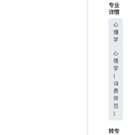
专业
详情
心
理
学
心
理
学
(
公
费
师
范
)
转专