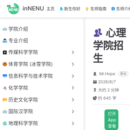
跳
inNENU
主页
新生你好
东师指南
东师介
至
主
要
学院介绍
心理
內
容
专业介绍
学院招
传媒科学学院
生
体育学院 (冰雪学院)
Mr.Hope
原创
信息科学与技术学院
2026/8/7
化学学院
大约 2 分钟
约 645 字
历史文化学院
国际汉学院
打开
App
地理科学学院
查看