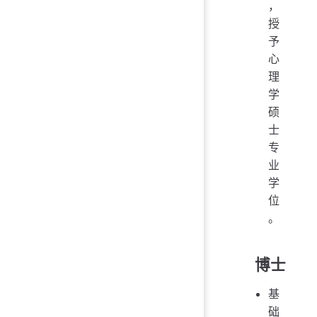
，
授
予
心
理
学
硕
士
专
业
学
位
。
博士
基
础