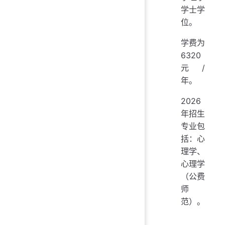
学士学
位。
学费为
6320
元/
年。
2026
年招生
专业包
括：心
理学、
心理学
（公费
师
范）。