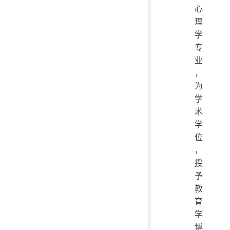
心
理
学
专
业
，
为
学
术
学
位
，
授
予
教
育
学
博