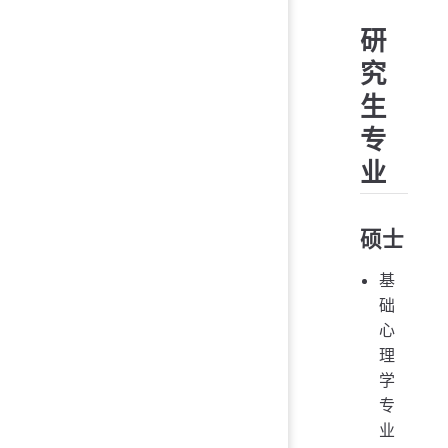
研
究
生
专
业
硕士
基
础
心
理
学
专
业