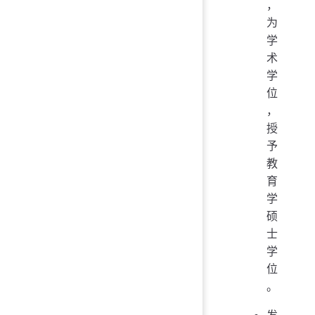
，
为
学
术
学
位
，
授
予
教
育
学
硕
士
学
位
。