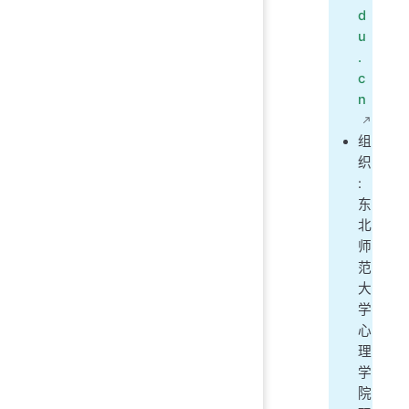
d
u
.
c
n
组
织
:
东
北
师
范
大
学
心
理
学
院