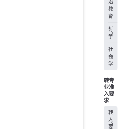
治
教
育
哲
学
社
会
学
转专
业准
入要
求
转
入
要