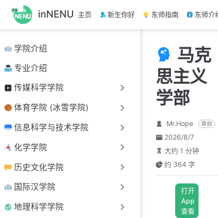
跳
inNENU
主页
新生你好
东师指南
东师介
至
主
要
学院介绍
马克
內
容
专业介绍
思主义
传媒科学学院
学部
体育学院 (冰雪学院)
Mr.Hope
原创
信息科学与技术学院
2026/8/7
化学学院
大约 1 分钟
约 364 字
历史文化学院
国际汉学院
打开
App
地理科学学院
查看