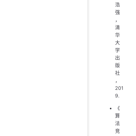
浩
强
，
清
华
大
学
出
版
社
，
201
9.
《
算
法
竞