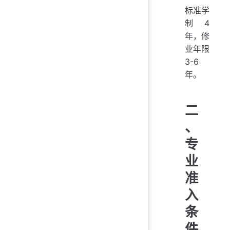
标准学
制 4
年，修
业年限
3-6
年。
二
、
专
业
准
入
条
件