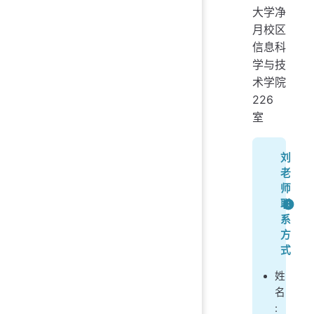
大学净
月校区
信息科
学与技
术学院
226
室
刘
老
师
联
系
方
式
姓
名
: