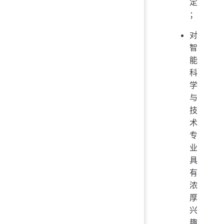
定
；
对
智
能
科
学
与
技
术
专
业
具
有
浓
厚
兴
趣