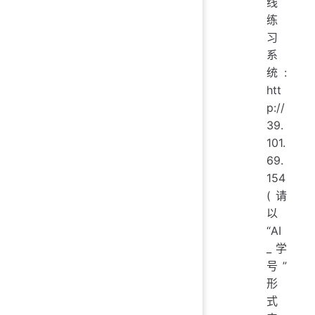
线
练
习
系
统:
htt
p://
39.
101.
69.
154
(请
以
“AI
_学
号”
形
式