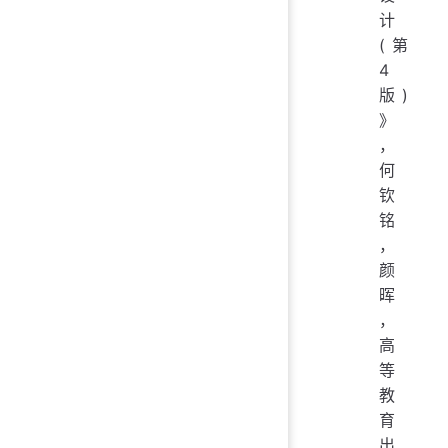
计
(第
4
版)
》
，
何
钦
铭
，
颜
晖
，
高
等
教
育
出