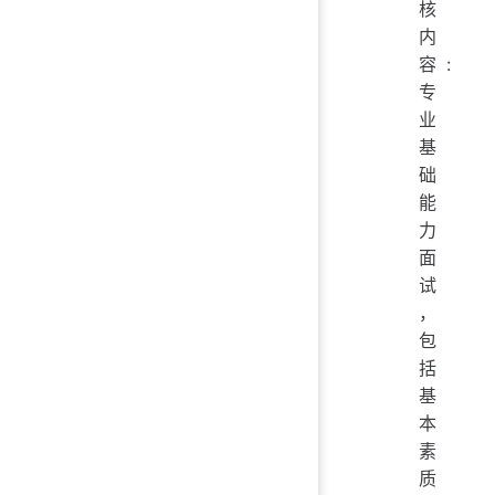
核
内
容:
专
业
基
础
能
力
面
试
，
包
括
基
本
素
质