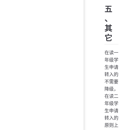
五
、
其
它
在读一
年级学
生申请
转入的
不需要
降级，
在读二
年级学
生申请
转入的
原则上