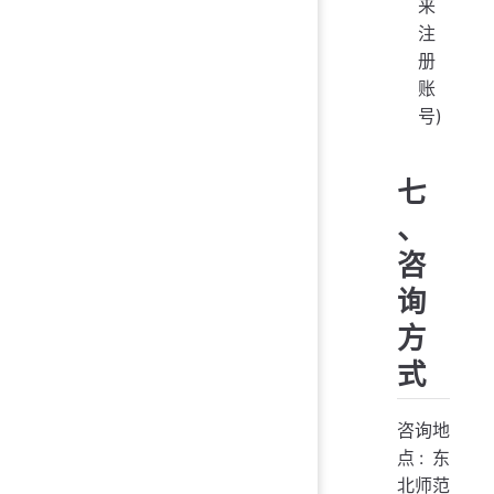
来
注
册
账
号)
七
、
咨
询
方
式
咨询地
点: 东
北师范