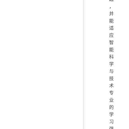
，
并
能
适
应
智
能
科
学
与
技
术
专
业
的
学
习
强