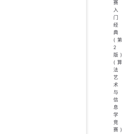
赛
入
门
经
典
(第
2
版)
(算
法
艺
术
与
信
息
学
竞
赛)