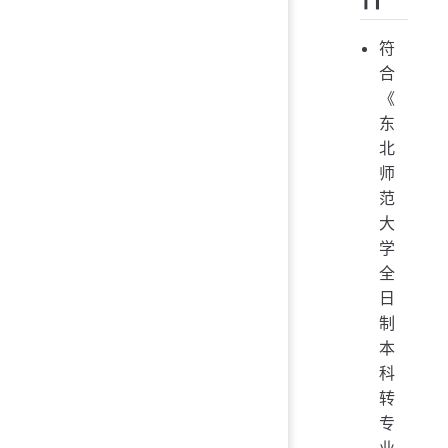
符
合
《
东
北
师
范
大
学
全
日
制
本
科
转
专
业