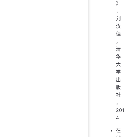
》
，
刘
汝
佳
，
清
华
大
学
出
版
社
，
201
4
在