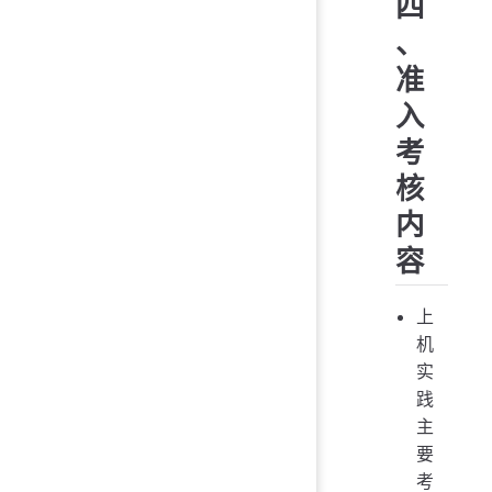
四
、
准
入
考
核
内
容
上
机
实
践
主
要
考