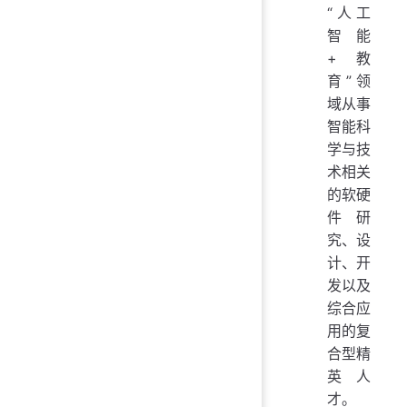
“人工
智能
+教
育”领
域从事
智能科
学与技
术相关
的软硬
件研
究、设
计、开
发以及
综合应
用的复
合型精
英人
才。