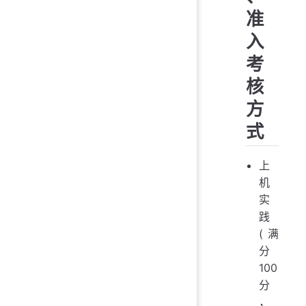
准
入
考
核
方
式
上
机
实
践
(满
分
100
分
，