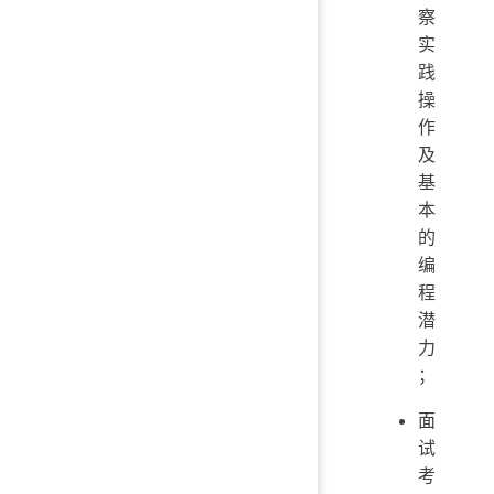
察
实
践
操
作
及
基
本
的
编
程
潜
力
；
面
试
考