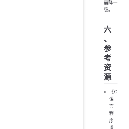
需降一
级。
六
、
参
考
资
源
《C
语
言
程
序
设