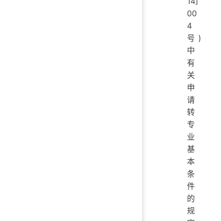
14]
00
4
号)
中
有
关
申
请
转
专
业
基
本
条
件
的
规