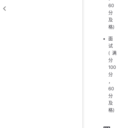
60
分
及
格)
面
试
(满
分
100
分
，
60
分
及
格)