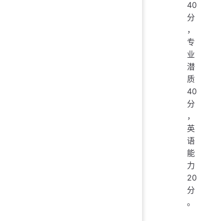
40
分
，
专
业
潜
质
40
分
，
英
语
能
力
20
分
。