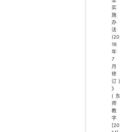
实
施
办
法
(20
16
年
7
月
修
订)
》
(东
师
教
字
[20