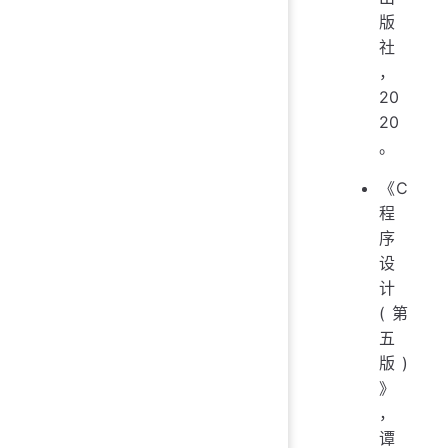
版
社
，
20
20
。
《C
程
序
设
计
(第
五
版)
》
，
谭