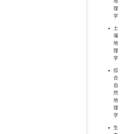
地
理
学
土
壤
地
理
学
综
合
自
然
地
理
学
生