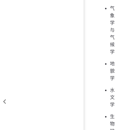
气
象
学
与
气
候
学
地
貌
学
水
文
学
生
物