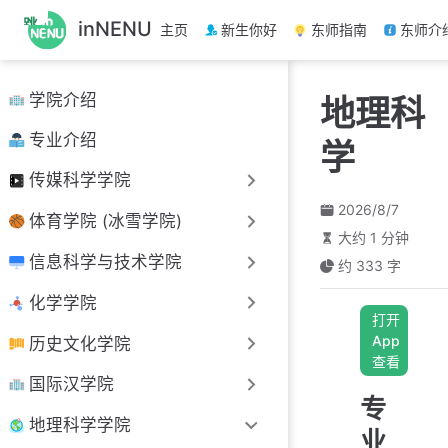
跳
inNENU
主页
新生你好
东师指南
东师介
至
主
要
学院介绍
地理科
內
容
专业介绍
学
传媒科学学院
2026/8/7
体育学院 (冰雪学院)
大约 1 分钟
信息科学与技术学院
约 333 字
化学学院
打开
App
历史文化学院
查看
国际汉学院
专
地理科学学院
业