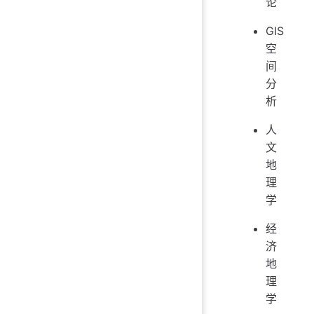
论
GIS
空
间
分
析
人
文
地
理
学
经
济
地
理
学