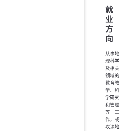
就
业
方
向
从事地
理科学
及相关
领域的
教育教
学、科
学研究
和管理
等工
作，或
攻读地