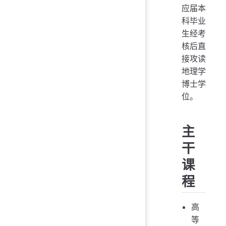
应届本
科毕业
生经考
核后直
接攻读
地理学
博士学
位。
主
干
课
程
高
等