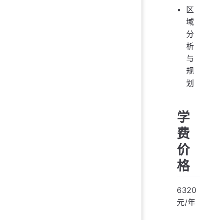
区
域
分
析
与
规
划
学
费
价
格
6320
元/年