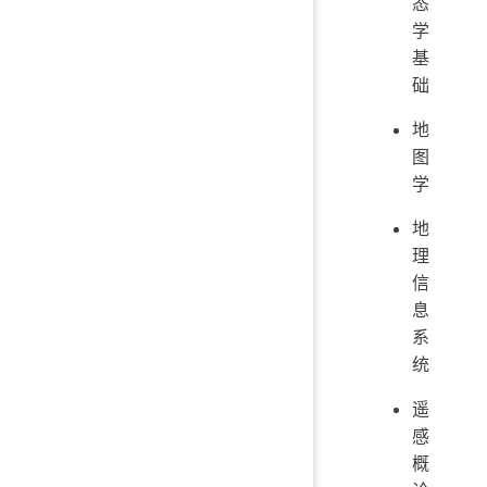
态
学
基
础
地
图
学
地
理
信
息
系
统
遥
感
概