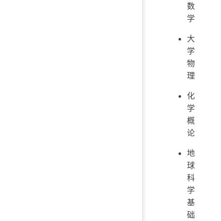
数
学
大
学
物
理
化
学
概
论
地
球
科
学
基
础