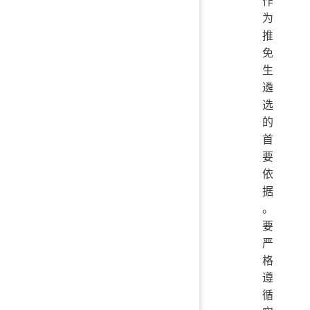
作
为
推
免
生
遴
选
的
首
要
依
据
。
要
严
格
遵
循