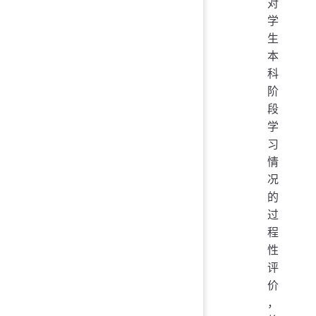
对
学
生
本
科
阶
段
学
习
情
况
的
过
程
性
评
价
，