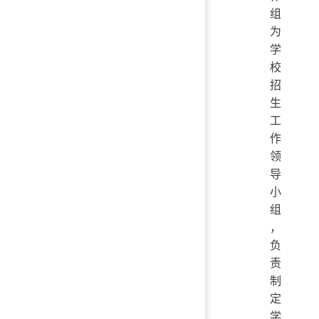
组
为
学
校
招
生
工
作
领
导
小
组
，
负
责
制
定
学