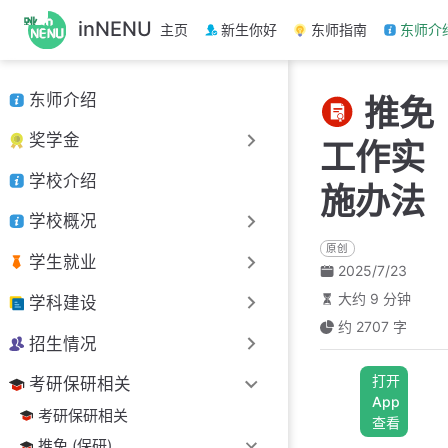
跳
inNENU
主页
新生你好
东师指南
东师介
至
主
要
东师介绍
推免
內
容
奖学金
工作实
学校介绍
施办法
学校概况
原创
学生就业
2025/7/23
大约 9 分钟
学科建设
约 2707 字
招生情况
打开
考研保研相关
App
考研保研相关
查看
推免 (保研)