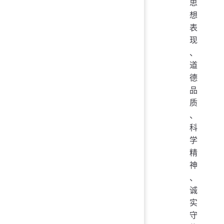
思
想
表
现
、
道
德
品
质
、
科
学
精
神
、
诚
实
守