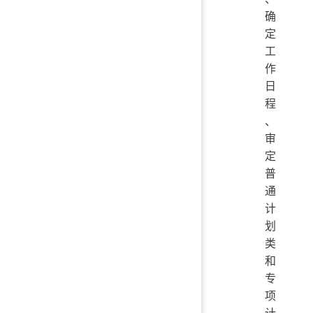
确
定
工
作
日
程
、
审
定
普
通
计
划
类
和
专
项