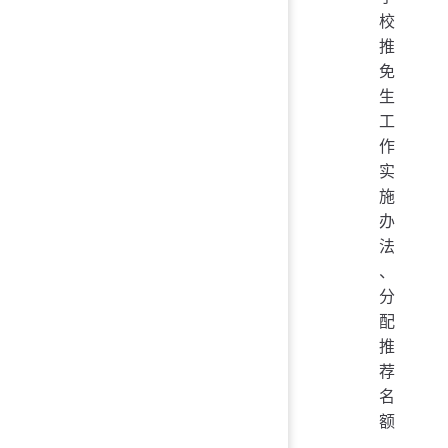
校
推
免
生
工
作
实
施
办
法
、
分
配
推
荐
名
额
、