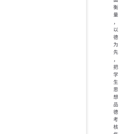
衡
量
，
以
德
为
先
，
把
学
生
思
想
品
德
考
核