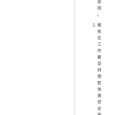
原
则
。
推
免
生
工
作
要
坚
持
德
智
体
美
劳
全
面