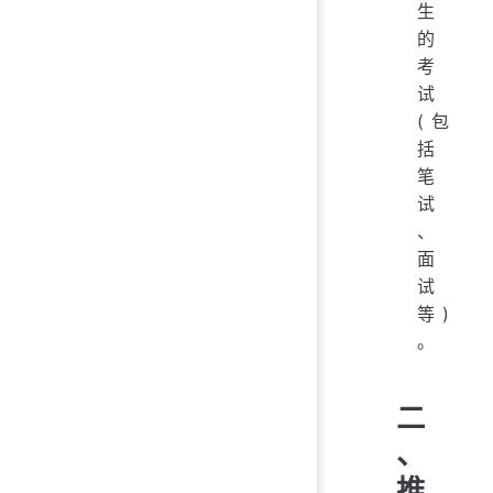
生
的
考
试
(包
括
笔
试
、
面
试
等)
。
二
、
推