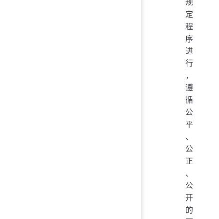
规
定
程
序
进
行
，
遵
循
公
平
、
公
正
、
公
开
的