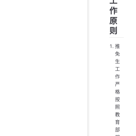
工
作
原
则
推
免
生
工
作
严
格
按
照
教
育
部