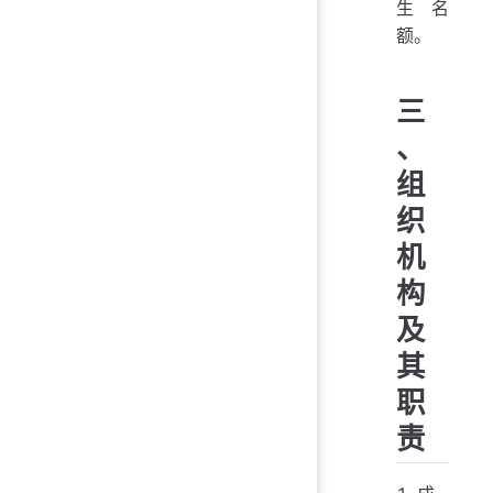
生名
额。
三
、
组
织
机
构
及
其
职
责