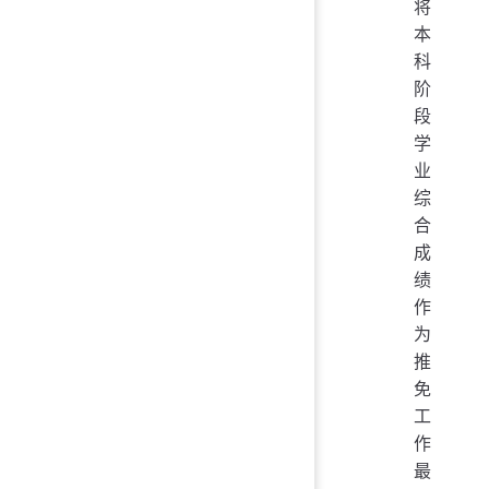
将
本
科
阶
段
学
业
综
合
成
绩
作
为
推
免
工
作
最