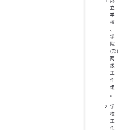
成
立
学
校
、
学
院
(部)
两
级
工
作
组
。
学
校
工
作