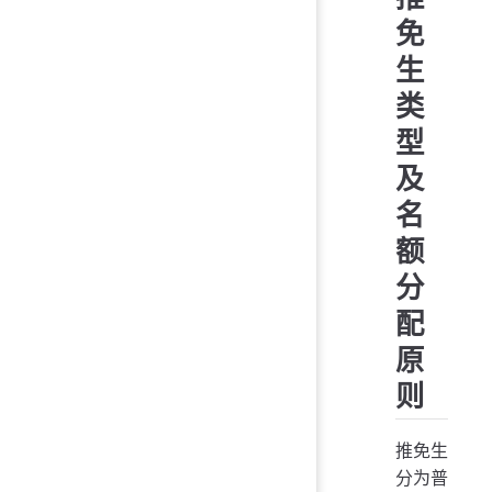
免
生
类
型
及
名
额
分
配
原
则
推免生
分为普