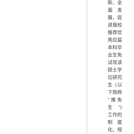
新、全
面发
展，促
进我校
推荐优
秀应届
本科毕
业生免
试攻读
硕士学
位研究
生 (以
下简称
“推免
生”)
工作的
制度
化、规