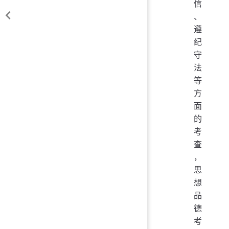
信
、
遵
纪
守
法
等
方
面
的
考
查
，
思
想
品
德
考