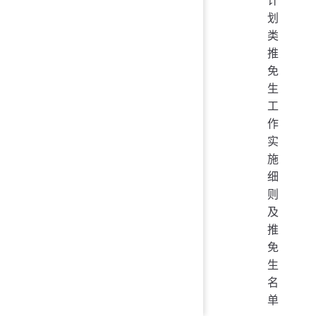
计
划
类
推
免
生
工
作
实
施
细
则
及
推
免
生
名
单