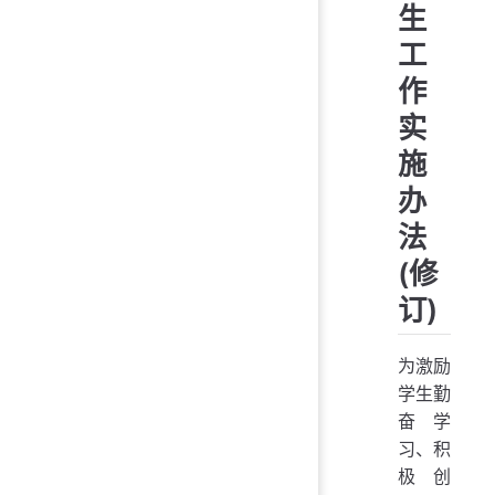
生
工
作
实
施
办
法
(修
订)
为激励
学生勤
奋学
习、积
极创