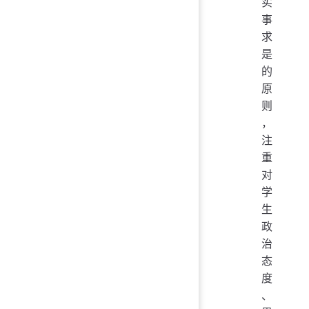
实
事
求
是
的
原
则
，
注
重
对
学
生
政
治
态
度
、