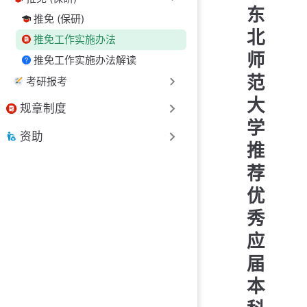
东
推免 (保研)
北
推免工作实施办法
师
推免工作实施办法解读
范
考研报考
大
规章制度
学
资助
推
荐
优
秀
应
届
本