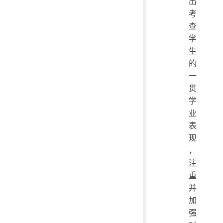
出
考
查
学
生
的
一
贯
学
业
表
现
，
注
重
并
加
强