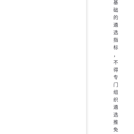
基
础
的
遴
选
指
标
，
不
得
专
门
组
织
遴
选
推
免