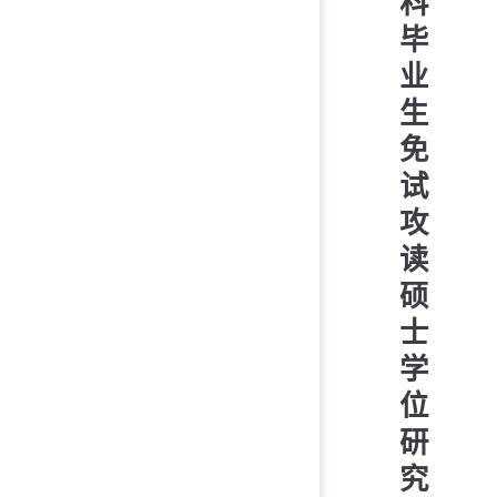
科
毕
业
生
免
试
攻
读
硕
士
学
位
研
究