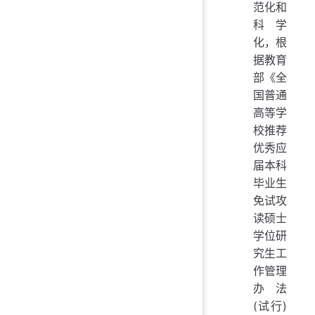
范化和
科学
化，根
据教育
部《全
国普通
高等学
校推荐
优秀应
届本科
毕业生
免试攻
读硕士
学位研
究生工
作管理
办法
(试行)