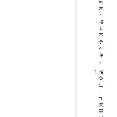
核
不
合
格
者
不
予
推
荐
。
推
免
生
工
作
要
突