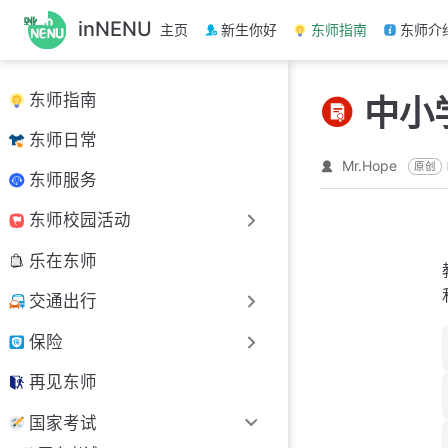
跳
inNENU
主页
新生你好
东师指南
东师介
至
主
要
东师指南
中小
內
容
东师日常
Mr.Hope
原创
东师服务
东师校园活动
乐在东师
交通出行
保险
再见东师
国家考试