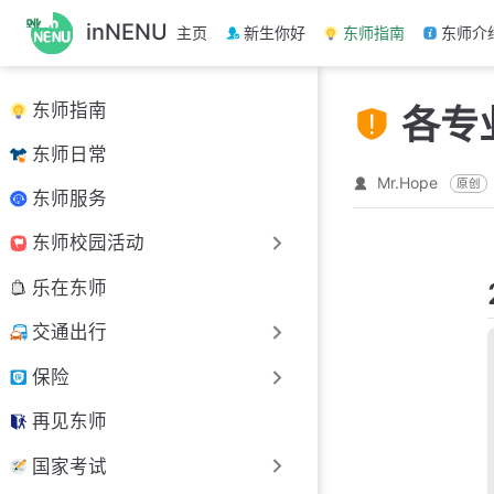
跳
inNENU
主页
新生你好
东师指南
东师介
至
主
要
东师指南
各专
內
容
东师日常
Mr.Hope
原创
东师服务
东师校园活动
乐在东师
交通出行
保险
再见东师
国家考试