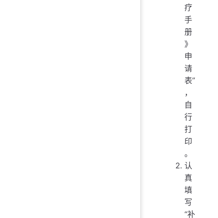
疗
手
册
》
申
请
表”
，
自
行
打
印
。
认
真
填
写
“补