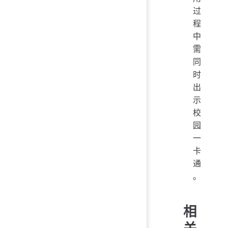
过
程
中
需
同
时
出
示
校
园
一
卡
通
。
相
关