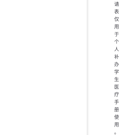
请
表
仅
用
于
个
人
补
办
学
生
医
疗
手
册
使
用
。