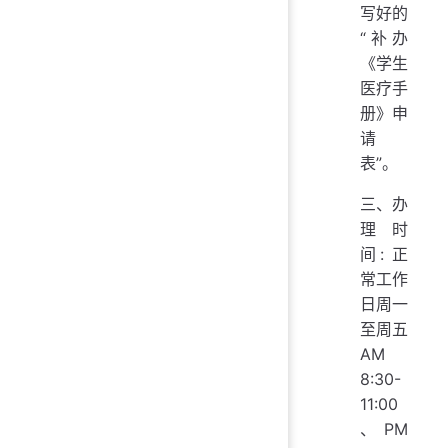
写好的
“补办
《学生
医疗手
册》申
请
表”。
三、办
理时
间: 正
常工作
日周一
至周五
AM
8:30-
11:00
、PM