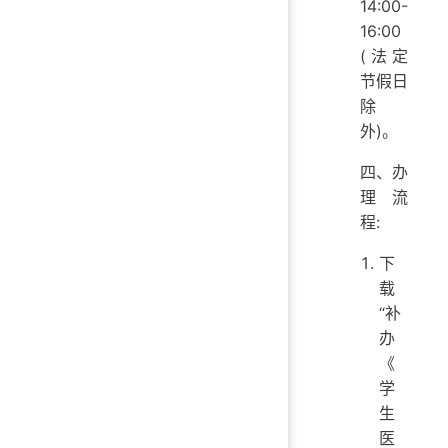
14:00-
16:00
(法定
节假日
除
外)。
四、办
理流
程:
下
载
“补
办
《
学
生
医