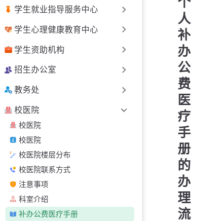
个
学生就业指导服务中心
人
学生心理健康教育中心
补
办
学生资助机构
公
招生办公室
费
教务处
医
校医院
疗
校医院
手
校医院
册
校医院楼层分布
的
校医院联系方式
办
注意事项
理
科室介绍
流
补办公费医疗手册