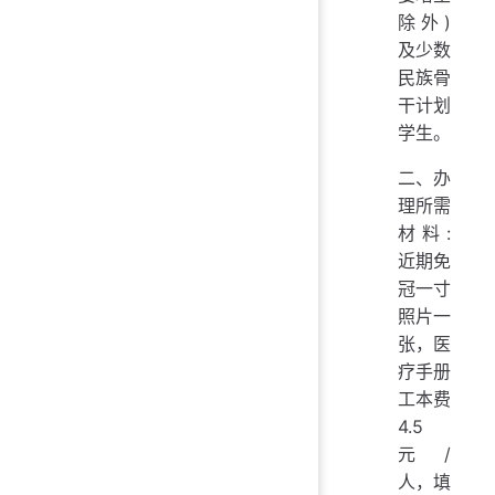
除外)
及少数
民族骨
干计划
学生。
二、办
理所需
材料:
近期免
冠一寸
照片一
张，医
疗手册
工本费
4.5
元/
人，填