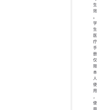
生
效
。
学
生
医
疗
手
册
仅
限
本
人
使
用
，
使
用