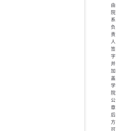
由
院
系
负
责
人
签
字
并
加
盖
学
院
公
章
后
方
可