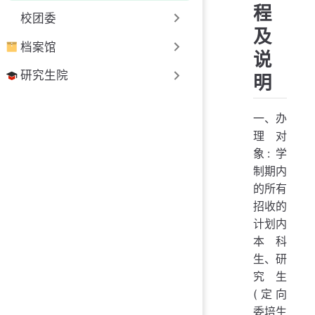
程
校团委
及
档案馆
说
研究生院
明
一、办
理对
象: 学
制期内
的所有
招收的
计划内
本科
生、研
究生
(定向
委培生