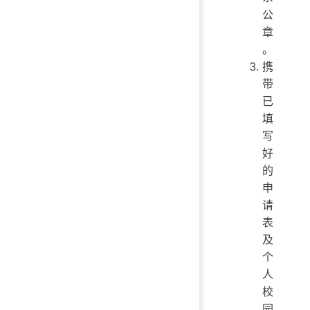
公
章
。
携
带
已
填
写
好
的
申
请
表
及
个
人
校
园