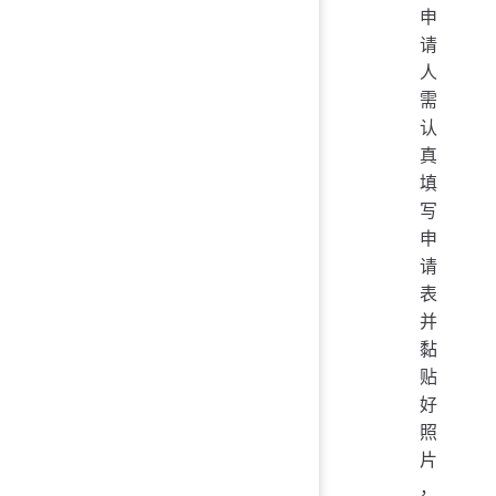
申
请
人
需
认
真
填
写
申
请
表
并
黏
贴
好
照
片
，