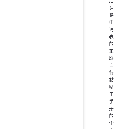
后
请
将
申
请
表
的
正
联
自
行
黏
贴
于
手
册
的
个