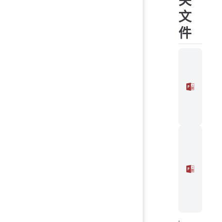
文
件
补办
《学
医疗
册》
请表
(全日
制).p
补办
《学
医疗
册》
请表
(少民
计划
制).p