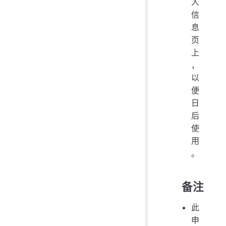
人
信
息
页
上
，
以
便
日
后
使
用
。
备注
此
申