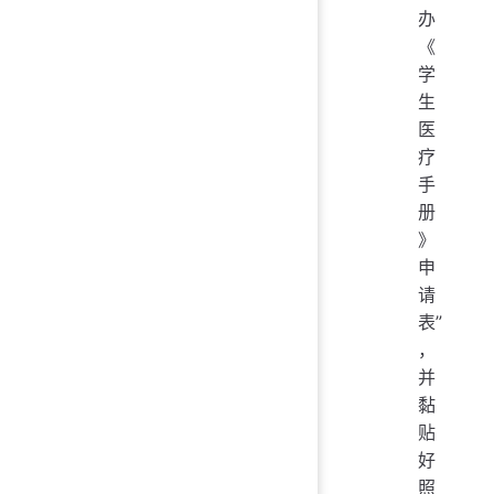
办
《
学
生
医
疗
手
册
》
申
请
表”
，
并
黏
贴
好
照