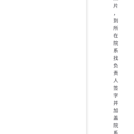
片
，
到
所
在
院
系
找
负
责
人
签
字
并
加
盖
院
系