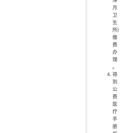
月
卫
生
所)
缴
费
办
理
。
得
到
公
费
医
疗
手
册