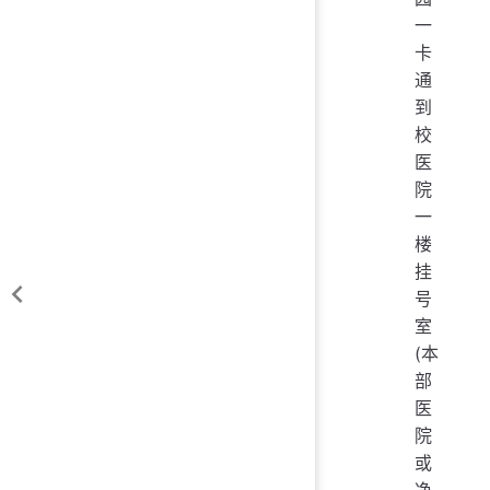
一
卡
通
到
校
医
院
一
楼
挂
号
室
(本
部
医
院
或
净