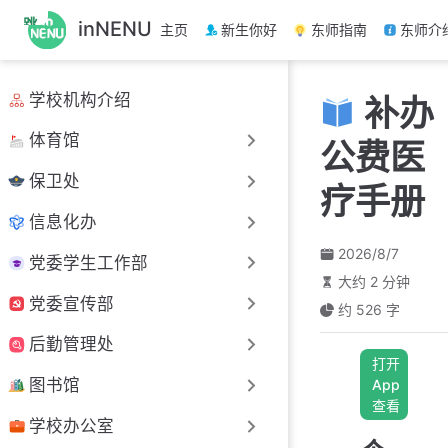
跳
inNENU
主页
新生你好
东师指南
东师介
至
主
要
学校机构介绍
补办
內
容
体育馆
公费医
保卫处
疗手册
信息化办
2026/8/7
党委学生工作部
大约 2 分钟
党委宣传部
约 526 字
后勤管理处
打开
图书馆
App
查看
学校办公室